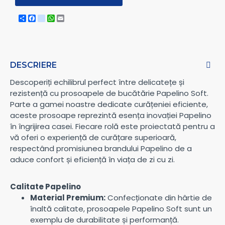
Share
Facebook
instagram
WhatsApp
Email
DESCRIERE
Descoperiți echilibrul perfect între delicatețe și
rezistență cu prosoapele de bucătărie Papelino Soft.
Parte a gamei noastre dedicate curățeniei eficiente,
aceste prosoape reprezintă esența inovației Papelino
în îngrijirea casei. Fiecare rolă este proiectată pentru a
vă oferi o experiență de curățare superioară,
respectând promisiunea brandului Papelino de a
aduce confort și eficiență în viața de zi cu zi.
Calitate Papelino
Material Premium:
Confecționate din hârtie de
înaltă calitate, prosoapele Papelino Soft sunt un
exemplu de durabilitate și performanță.