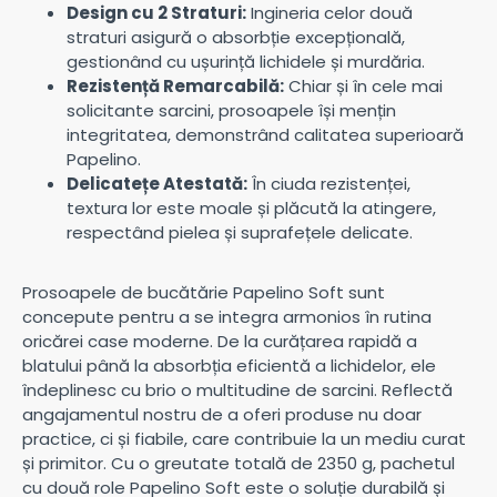
Design cu 2 Straturi:
Ingineria celor două
straturi asigură o absorbție excepțională,
gestionând cu ușurință lichidele și murdăria.
Rezistență Remarcabilă:
Chiar și în cele mai
solicitante sarcini, prosoapele își mențin
integritatea, demonstrând calitatea superioară
Papelino.
Delicatețe Atestată:
În ciuda rezistenței,
textura lor este moale și plăcută la atingere,
respectând pielea și suprafețele delicate.
Prosoapele de bucătărie Papelino Soft sunt
concepute pentru a se integra armonios în rutina
oricărei case moderne. De la curățarea rapidă a
blatului până la absorbția eficientă a lichidelor, ele
îndeplinesc cu brio o multitudine de sarcini. Reflectă
angajamentul nostru de a oferi produse nu doar
practice, ci și fiabile, care contribuie la un mediu curat
și primitor. Cu o greutate totală de 2350 g, pachetul
cu două role Papelino Soft este o soluție durabilă și