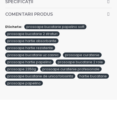
SPECIFICAȚII
COMENTARII PRODUS
Etichete:
prosoape bucatarie papelino soft
prosoape bucatarie 2 straturi
prosoape hartie absorbante
prosoape hartie rezistente
prosoape bucatarie uz casnic
prosoape curatenie
prosoape hartie papelino
prosoape bucatarie 2 role
prosoape 2350g
prosoape curatenie profesionale
prosoape bucatarie de unica folosinta
hartie bucatarie
prosoape papelino