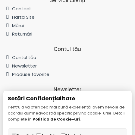
Servicii clienți
Contact
Harta Site
Mărci
Returnări
Contul tău
Contul tău
Newsletter
Produse favorite
Newsletter
Setări Confidențialitate
Fii la curent cu noutățile și promoțiile abonându-te la newsletter-ul
nostru
Pentru a vă oferi cea mai bună experiență, avem nevoie de
acordul dumneavoastră specific privind cookie-urile. Detalii
Trimite
complete în
Politica de Cookie-uri
.
Am citit și sunt de acord cu
Politica de confidențialitate