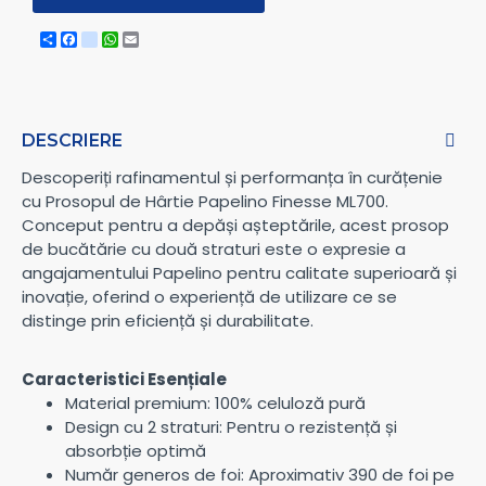
Share
Facebook
instagram
WhatsApp
Email
DESCRIERE
Descoperiți rafinamentul și performanța în curățenie
cu Prosopul de Hârtie Papelino Finesse ML700.
Conceput pentru a depăși așteptările, acest prosop
de bucătărie cu două straturi este o expresie a
angajamentului Papelino pentru calitate superioară și
inovație, oferind o experiență de utilizare ce se
distinge prin eficiență și durabilitate.
Caracteristici Esențiale
Material premium: 100% celuloză pură
Design cu 2 straturi: Pentru o rezistență și
absorbție optimă
Număr generos de foi: Aproximativ 390 de foi pe