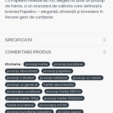
Cu Papelino Finesse ML700, alegeți nu doar un prosop
de hârtie, ci un standard de calitate care definește
brandul Papelino – eleganță, eficiență și încredere în
fiecare gest de curățenie.
SPECIFICAȚII
COMENTARII PRODUS
Etichete:
prosop hartie
prosop bucatarie
prosop absorbant
prosop papelino
prosop 2 straturi
prosop celuloza
prosop uz casnic
prosop uz general
hartie absorbanta
prosoape curatenie
prosop hartie 390 foi
prosop hartie 700g
prosop hartie 20x22cm
hartie bucatarie
prosoape ml700
prosop bucatarie papelino
prosop igienic