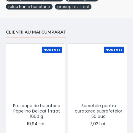
rulou hartie bucatarie
prosop rezistent
CLIENȚII AU MAI CUMPĂRAT
NOUTATE
NOUTATE
Prosoape de bucatarie
Servetele pentru
Papelino Delicat 1 strat
curatarea suprafetelor
1600 g
50 buc
19,94 Lei
7,02 Lei