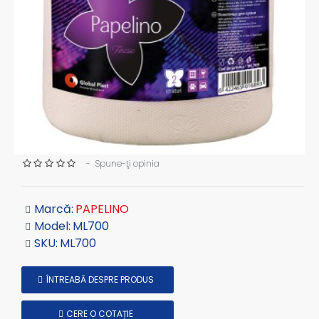
-
Spune-ţi opinia
Marcă:
PAPELINO
Model:
ML700
SKU:
ML700
ÎNTREABĂ DESPRE PRODUS
CERE O COTAȚIE