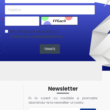
Am citit și sunt de acord cu
Politica de confidențialitate
TRIMITE
Newsletter
Fii la curent cu noutățile și promoțiile
abonându-te la newsletter-ul nostru