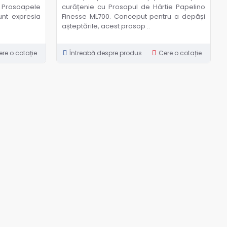
e. Prosoapele
curățenie cu Prosopul de Hârtie Papelino
unt expresia
Finesse ML700. Conceput pentru a depăși
așteptările, acest prosop ..
ere o cotație
Întreabă despre produs
Cere o cotație