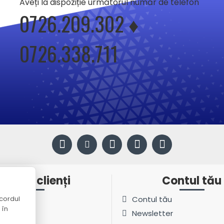
Aveți la dispoziție următorul număr de telefon
0726.209.302 ♦
0726.338.711
ervicii clienți
Contul tău
cordul
t
Contul tău
 în
ite
Newsletter