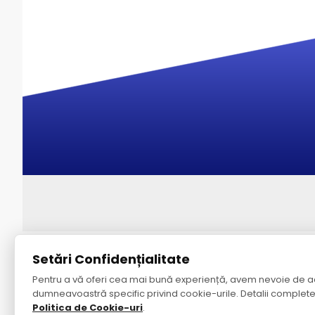
Despre noi
S
Setări Confidențialitate
Pentru a vă oferi cea mai bună experiență, avem nevoie de a
Despre noi
Contac
dumneavoastră specific privind cookie-urile. Detalii complete
Politica de confidențialitate
Harta S
Politica de Cookie-uri
.