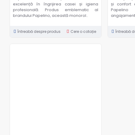
excelență în îngrijirea casei și igiena
și confort
profesională. Produs emblematic al
Papelino 
brandului Papelino, această monorol..
angajamentul
Întreabă despre produs
Cere o cotație
Întreabă d