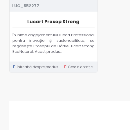
LUC_852277
Lucart Prosop Strong
În inima angajamentului Lucart Professional
pentru inovație și sustenabilitate, se
regăsește Prosopul de Hârtie Lucart Strong
EcoNatural. Acest produs..
Întreabă despre produs
Cere o cotație