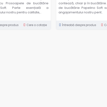
 cu Prosoapele de bucătărie
contează, chiar și în bucătări
Soft. Parte esențială a
de bucătărie Papelino Soft s
ui nostru pentru calitate,..
angajamentului nostru pent..
espre produs
Cere o cotație
Întreabă despre produs
C