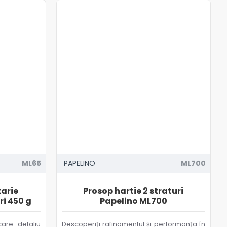
ML65
PAPELINO
ML700
arie
Prosop hartie 2 straturi
ri 450 g
Papelino ML700
are detaliu
Descoperiți rafinamentul și performanța în