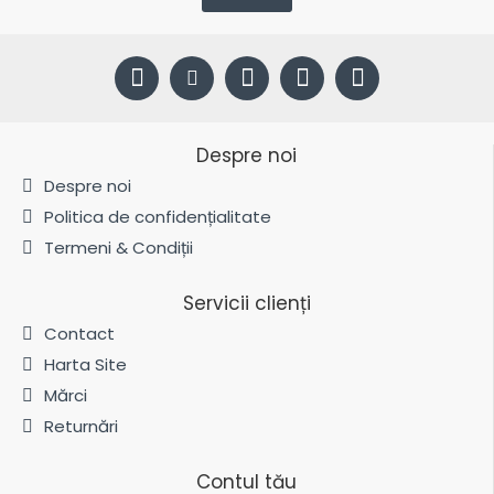
Despre noi
Despre noi
Politica de confidențialitate
Termeni & Condiții
Servicii clienți
Contact
Harta Site
Mărci
Returnări
Contul tău