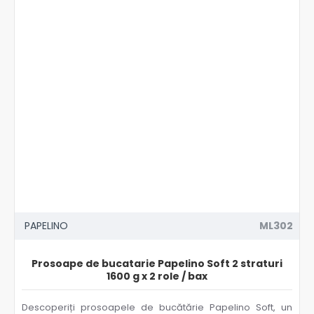
PAPELINO
ML302
Prosoape de bucatarie Papelino Soft 2 straturi
1600 g x 2 role / bax
Descoperiți prosoapele de bucătărie Papelino Soft, un