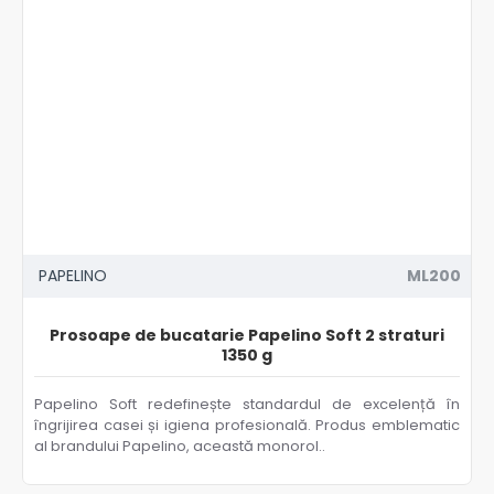
PAPELINO
ML200
Prosoape de bucatarie Papelino Soft 2 straturi
1350 g
Papelino Soft redefinește standardul de excelență în
îngrijirea casei și igiena profesională. Produs emblematic
al brandului Papelino, această monorol..